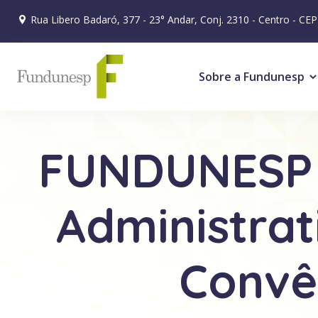
Rua Libero Badaró, 377 - 23° Andar, Conj. 2310 - Centro - CE
Sobre a Fundunesp
FUNDUNESP a
Administrat
Convên