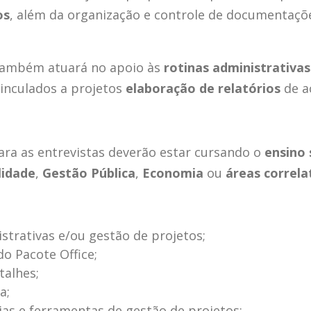
os
, além da organização e controle de documentaçõ
 também atuará no apoio às
rotinas administrativas
vinculados a projetos
elaboração de relatórios
de a
ara as entrevistas deverão estar cursando o
ensino 
lidade
,
Gestão Pública
,
Economia
ou
áreas correla
strativas e/ou gestão de projetos;
o Pacote Office;
talhes;
a;
s e ferramentas de gestão de projetos;