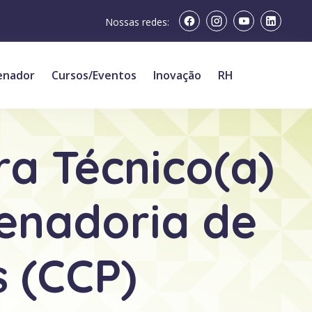
Nossas redes:
enador
Cursos/Eventos
Inovação
RH
a Técnico(a)
denadoria de
s (CCP)