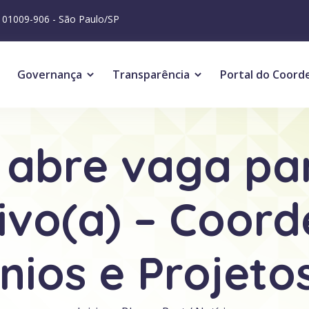
P 01009-906 - São Paulo/SP
Governança
Transparência
Portal do Coord
bre vaga par
ivo(a) – Coor
ios e Projeto