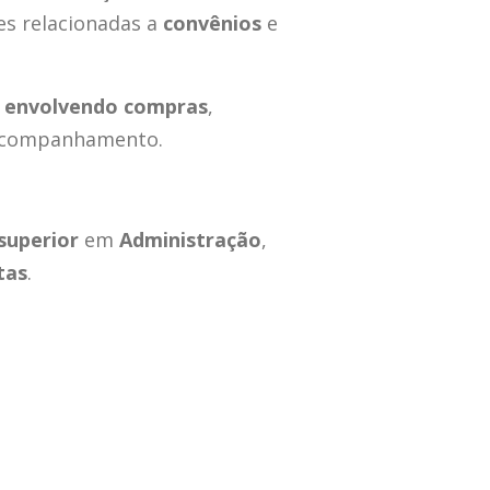
es relacionadas a
convênios
e
envolvendo compras
,
companhamento.
superior
em
Administração
,
tas
.