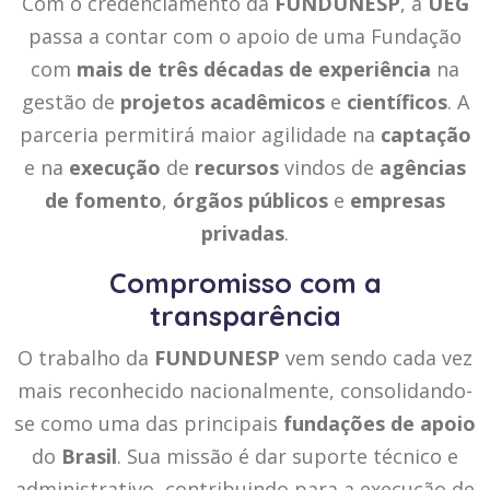
Com o credenciamento da
FUNDUNESP
, a
UEG
passa a contar com o apoio de uma Fundação
com
mais de três décadas de experiência
na
gestão de
projetos acadêmicos
e
científicos
. A
parceria permitirá maior agilidade na
captação
e na
execução
de
recursos
vindos de
agências
de fomento
,
órgãos públicos
e
empresas
privadas
.
Compromisso com a
transparência
O trabalho da
FUNDUNESP
vem sendo cada vez
mais reconhecido nacionalmente, consolidando-
se como uma das principais
fundações de apoio
do
Brasil
. Sua missão é dar suporte técnico e
administrativo, contribuindo para a execução de