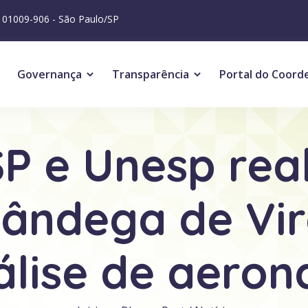
P 01009-906 - São Paulo/SP
Governança
Transparência
Portal do Coord
 e Unesp reali
lfândega de Vi
álise de aeron