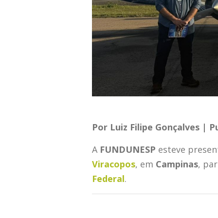
Por Luiz Filipe Gonçalves | 
A
FUNDUNESP
esteve present
Viracopos
, em
Campinas
, pa
Federal
.