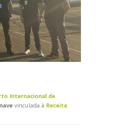
to Internacional de
onave
vinculada à
Receita