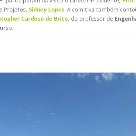
P
, participaram da visita o Diretor-Presidente,
Prof.
e Projetos,
Sidney Lopes
. A comitiva também conto
ystopher Cardoso de Brito
, do professor de
Engenha
curso.