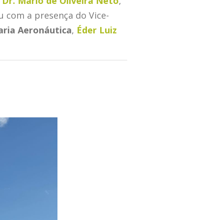
 Dr. Mario de Oliveira Neto
,
u com a presença do Vice-
ria Aeronáutica
,
Éder Luiz