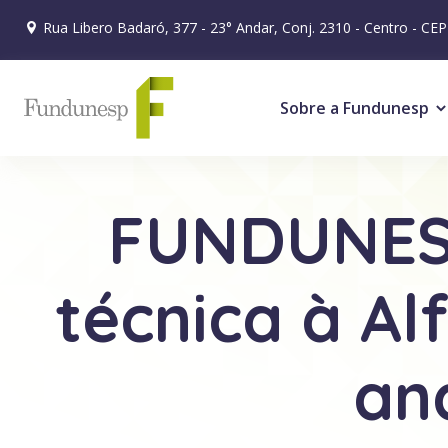
Rua Libero Badaró, 377 - 23° Andar, Conj. 2310 - Centro - CE
Sobre a Fundunesp
FUNDUNESP
técnica à A
an