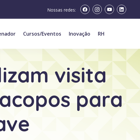
Nossas redes:
enador
Cursos/Eventos
Inovação
RH
zam visita
racopos para
ave